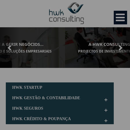
Previous
Nex
A HWK CONSULTING, SEMPRE CONSIGO...
PROJECTOS DE INVESTIMENTO E SOLUÇÕES EMPRESARIAIS.
HOME
EMPRESA
HWK STARTUP
Organização
SERVIÇOS
HWK GESTÃO & CONTABILIDADE
HWK SEGUROS
Missão
HWK Startup
OPORTUNIDADES
HWK CRÉDITO & POUPANÇA
Valores