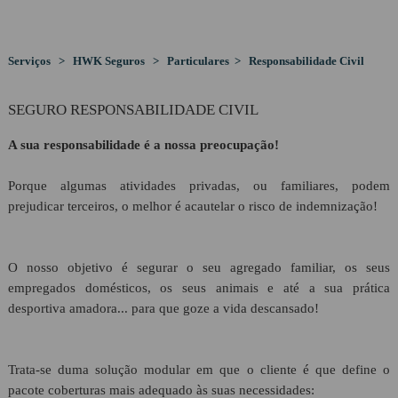
HWK Gestão & Contabilidade
CLIENTES
Visão
Serviços > HWK Seguros > Particulares > Responsabilidade Civil
HWK Seguros
PROTOCOLOS
SEGURO RESPONSABILIDADE CIVIL
HWK Crédito & Poupança
A sua responsabilidade é a nossa preocupação!
RECRUTAMENTO
Porque algumas atividades privadas, ou familiares, podem
prejudicar terceiros, o melhor é acautelar o risco de indemnização!
LINKS
O nosso objetivo é segurar o seu agregado familiar, os seus
empregados domésticos, os seus animais e até a sua prática
CONTACTOS
desportiva amadora... para que goze a vida descansado!
Geral
Trata-se duma solução modular em que o cliente é que define o
pacote coberturas mais adequado às suas necessidades: