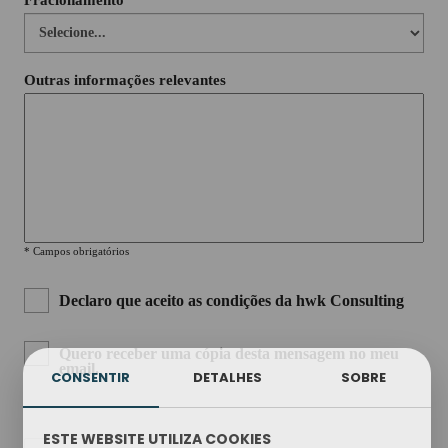
Fracionamento*
Outras informações relevantes
* Campos obrigatórios
Declaro que aceito as
condições da
hwk
Consulting
Quero receber uma cópia desta mensagem no meu
email.
CONSENTIR
DETALHES
SOBRE
ESTE WEBSITE UTILIZA COOKIES