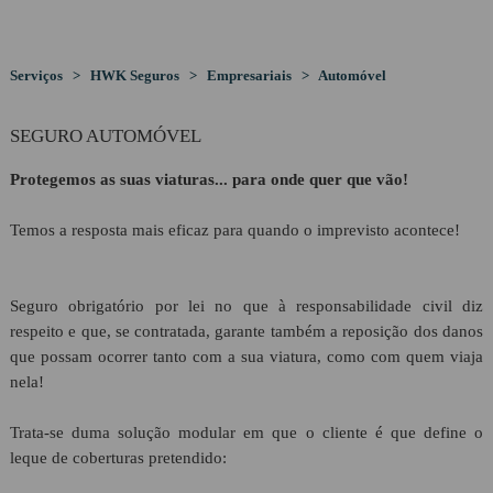
HWK Gestão & Contabilidade
CLIENTES
Visão
Serviços > HWK Seguros > Empresariais > Automóvel
HWK Seguros
PROTOCOLOS
SEGURO AUTOMÓVEL
HWK Crédito & Poupança
Protegemos as suas viaturas... para onde quer que vão!
RECRUTAMENTO
Temos a resposta mais eficaz para quando o imprevisto acontece!
LINKS
Seguro obrigatório por lei no que à responsabilidade civil diz
respeito e que, se contratada, garante também a reposição dos danos
que possam ocorrer tanto com a sua viatura, como com quem viaja
CONTACTOS
nela!
Trata-se duma solução modular em que o cliente é que define o
Geral
leque de coberturas pretendido: