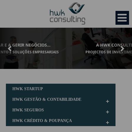
Previous
Nex
A HWK CONSULTING, SEMPRE CONSIGO...
PROJECTOS DE INVESTIMENTO E SOLUÇÕES EMPRESARIAIS.
HOME
EMPRESA
HWK STARTUP
Organização
SERVIÇOS
HWK GESTÃO & CONTABILIDADE
HWK SEGUROS
Missão
HWK Startup
OPORTUNIDADES
HWK CRÉDITO & POUPANÇA
Valores