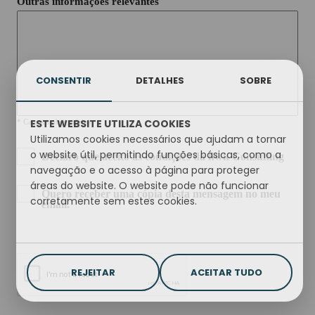
Outras informações relevantes
CONSENTIR
DETALHES
SOBRE
ESTE WEBSITE UTILIZA COOKIES
* Campos obrigatórios
Utilizamos cookies necessários que ajudam a tornar
o website útil, permitindo funções básicas, como a
Declaro que aceito as
condições da
hwk
Consulting
navegação e o acesso à página para proteger
áreas do website. O website pode não funcionar
Quero receber uma cópia desta mensagem no meu
corretamente sem estes cookies.
email.
REJEITAR
ACEITAR TUDO