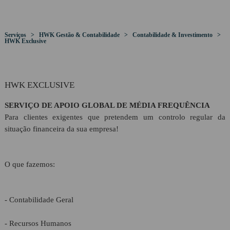
HWK Gestão & Contabilidade
CLIENTES
Visão
Serviços > HWK Gestão & Contabilidade > Contabilidade & Investimento >
HWK Seguros
HWK Exclusive
PROTOCOLOS
HWK Crédito & Poupança
HWK EXCLUSIVE
RECRUTAMENTO
SERVIÇO DE APOIO GLOBAL DE MÉDIA FREQUÊNCIA
Para clientes exigentes que pretendem um controlo regular da
situação financeira da sua empresa!
LINKS
O que fazemos:
CONTACTOS
- Contabilidade Geral
Geral
- Recursos Humanos