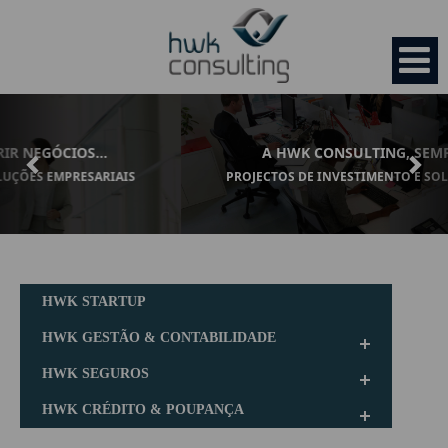
Previous
Nex
A HWK CONSULTING, SEMPRE CONSIGO...
PROJECTOS DE INVESTIMENTO E SOLUÇÕES EMPRESARIAIS.
HOME
EMPRESA
HWK STARTUP
Organização
SERVIÇOS
HWK GESTÃO & CONTABILIDADE
HWK SEGUROS
Missão
HWK Startup
OPORTUNIDADES
HWK CRÉDITO & POUPANÇA
Valores