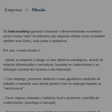
HWK Gestão & Contabilidade
CLIENTES
Empresa
> Missão
Visão
HWK Seguros
PROTOCOLOS
Na
hwkconsulting
queremos fomentar o desenvolvimento económico-
HWK Crédito & Poupança
social à nossa volta! Acreditamos que empresas sólidas criam sociedades
também mais fortes, mais justas e equitativas.
RECRUTAMENTO
Por isso, a nossa missão é:
- Ajudar as empresas a atingir os seus objetivos estratégicos, através de
soluções diferenciadas e inovadoras, baseadas no conhecimento e na
LINKS
utilização racional dos recursos à sua disposição;
- Criar emprego, promover melhores e mais agradáveis condições de
trabalho e estimular uma atitude positiva face ao emprego baseada na
CONTACTOS
“
meritocracia
”;
- Gerar riqueza, estimular a indústria local e promover a partilha de
Geral
conhecimento, tecnologia e inovação;