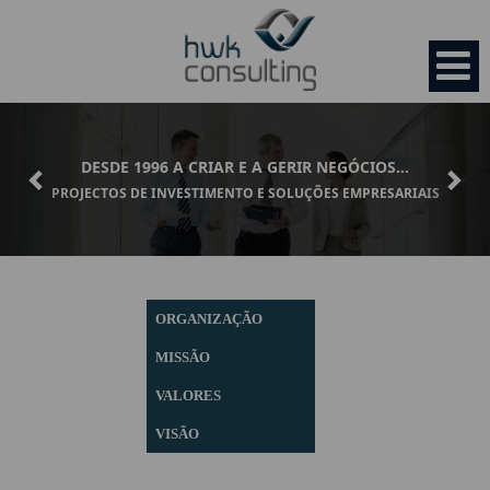
Previous
Nex
DESDE 1996 A CRIAR E A GERIR NEGÓCIOS...
PROJECTOS DE INVESTIMENTO E SOLUÇÕES EMPRESARIAIS
HOME
EMPRESA
ORGANIZAÇÃO
Organização
MISSÃO
SERVIÇOS
VALORES
Missão
HWK Startup
VISÃO
OPORTUNIDADES
Valores