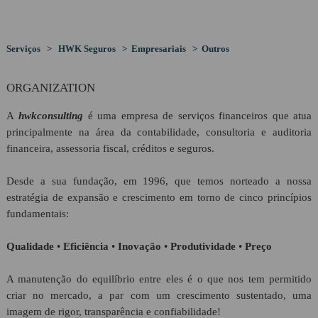
HWK Gestão & Contabilidade
CLIENTES
Visão
Serviços > HWK Seguros > Empresariais > Outros
HWK Seguros
PROTOCOLOS
ORGANIZATION
HWK Crédito & Poupança
A
hwkconsulting
é uma empresa de serviços financeiros que atua
RECRUTAMENTO
principalmente na área da contabilidade, consultoria e auditoria
financeira, assessoria fiscal, créditos e seguros.
Desde a sua fundação, em 1996, que temos norteado a nossa
LINKS
estratégia de expansão e crescimento em torno de cinco princípios
fundamentais:
CONTACTOS
Qualidade
•
Eficiência
•
Inovação
•
Produtividade
•
Preço
A manutenção do equilíbrio entre eles é o que nos tem permitido
Geral
criar no mercado, a par com um crescimento sustentado, uma
imagem de rigor, transparência e confiabilidade!