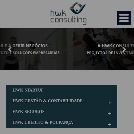
Previous
Nex
A HWK CONSULTING, SEMPRE CONSIGO...
PROJECTOS DE INVESTIMENTO E SOLUÇÕES EMPRESARIAIS.
HOME
EMPRESA
HWK STARTUP
Organização
SERVIÇOS
HWK GESTÃO & CONTABILIDADE
HWK SEGUROS
Missão
HWK Startup
OPORTUNIDADES
HWK CRÉDITO & POUPANÇA
Valores