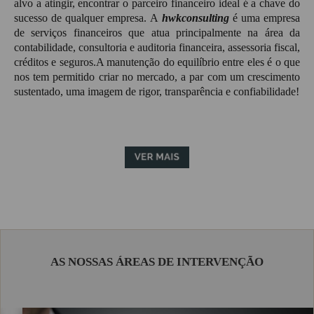
alvo a atingir, encontrar o parceiro financeiro ideal é a chave do
HWK Gestão & Contabilidade
sucesso de qualquer empresa. A
hwkconsulting
é uma empresa
CLIENTES
de serviços financeiros que atua principalmente na área da
Visão
contabilidade, consultoria e auditoria financeira, assessoria fiscal,
HWK Seguros
créditos e seguros.A manutenção do equilíbrio entre eles é o que
PROTOCOLOS
nos tem permitido criar no mercado, a par com um crescimento
sustentado, uma imagem de rigor, transparência e confiabilidade!
HWK Crédito & Poupança
RECRUTAMENTO
LINKS
CONTACTOS
AS NOSSAS ÁREAS DE INTERVENÇÃO
Geral