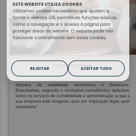
ESTE WEBSITE UTILIZA COOKIES
Utilizamos cookies necessários que ajudam a
tornar o website útil, permitindo funções básicas,
como a navegação e o acesso à página para
proteger áreas do website. O website pode não
funcionar corretamente sem estes cookies.
CONTABILIDADE
REJEITAR
ACEITAR TUDO
Estudos de viabilidade económica e financeira.
Executamos, segundo o normativo contabilístico aplicável,
todos os serviços de contabilidade e administração a que a
sua empresa está obrigada, quer por imposição legal, quer
estatutária!...