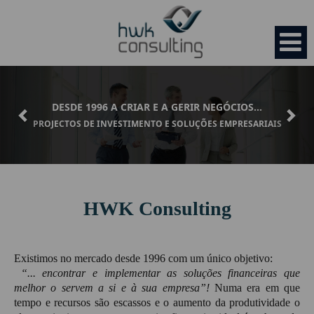
Previous
Nex
DESDE 1996 A CRIAR E A GERIR NEGÓCIOS...
PROJECTOS DE INVESTIMENTO E SOLUÇÕES EMPRESARIAIS
HOME
EMPRESA
HWK Consulting
Organização
SERVIÇOS
Existimos no mercado desde 1996 com um único objetivo:
Missão
“... encontrar e implementar as soluções financeiras
que
HWK Startup
OPORTUNIDADES
melhor o servem a si e à sua empresa”!
Numa era em que
tempo e recursos são escassos e o aumento da produtividade o
Valores